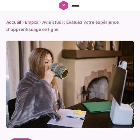
Accueil
›
Emploi
›
Avis studi : Évaluez votre expérience
d'apprentissage en ligne