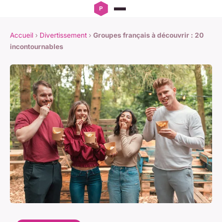
Accueil
›
Divertissement
›
Groupes français à découvrir : 20
incontournables